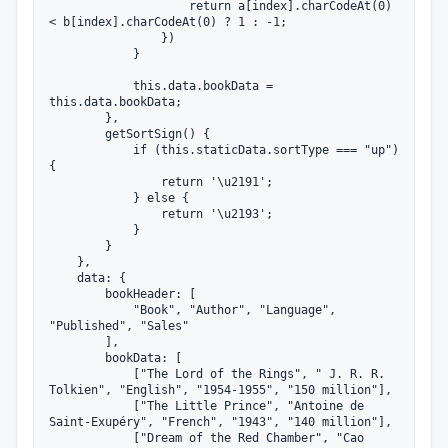
                    return a[index].charCodeAt(0) 
< b[index].charCodeAt(0) ? 1 : -1;

                })

            }

            this.data.bookData = 
this.data.bookData;

        },

        getSortSign() {

            if (this.staticData.sortType === "up") 
{

                return '\u2191';

            } else {

                return '\u2193';

            }

        }

    },

    data: {

        bookHeader: [

            "Book", "Author", "Language", 
"Published", "Sales"

        ],

        bookData: [

            ["The Lord of the Rings", "	J. R. R. 
Tolkien", "English", "1954-1955", "150 million"],

            ["The Little Prince", "Antoine de 
Saint-Exupéry", "French", "1943", "140 million"],

            ["Dream of the Red Chamber", "Cao 