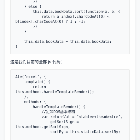
        })

    } else {

        this.data.bookData.sort(function(a, b) {

            return a[index].charCodeAt(0) < 
b[index].charCodeAt(0) ? 1 : -1;

        })

    }

    this.data.bookData = this.data.bookData;

}
这是我们目前的全部 js 代码：
Ale("excel", {

    template() {

        return 
this.methods.handleTemplateRender();

    },

    methods: {

        handleTemplateRender() {

            //定义DOM基本结构

            var returnVal = "<table><thead><tr>",

                getSortSign = 
this.methods.getSortSign,

                sortBy = this.staticData.sortBy;
