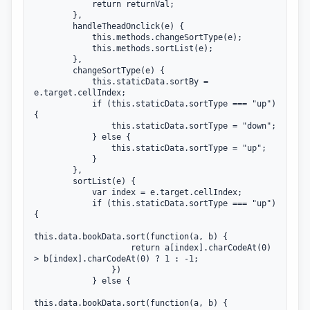
            return returnVal;

        },

        handleTheadOnclick(e) {

            this.methods.changeSortType(e);

            this.methods.sortList(e);

        },

        changeSortType(e) {

            this.staticData.sortBy = 
e.target.cellIndex;

            if (this.staticData.sortType === "up") 
{

                this.staticData.sortType = "down";

            } else {

                this.staticData.sortType = "up";

            }

        },

        sortList(e) {

            var index = e.target.cellIndex;

            if (this.staticData.sortType === "up") 
{

this.data.bookData.sort(function(a, b) {

                    return a[index].charCodeAt(0) 
> b[index].charCodeAt(0) ? 1 : -1;

                })

            } else {

this.data.bookData.sort(function(a, b) {
