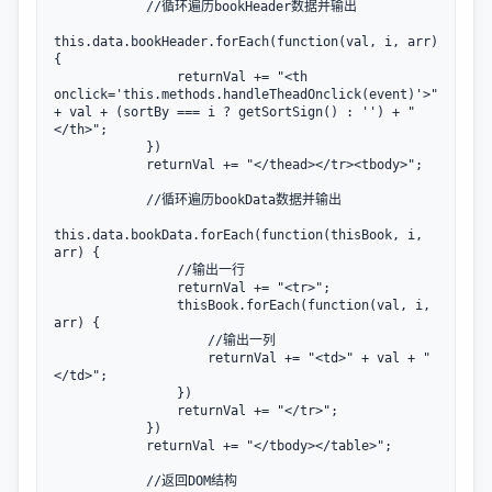
            //循环遍历bookHeader数据并输出

this.data.bookHeader.forEach(function(val, i, arr) 
{

                returnVal += "<th 
onclick='this.methods.handleTheadOnclick(event)'>" 
+ val + (sortBy === i ? getSortSign() : '') + "
</th>";

            })

            returnVal += "</thead></tr><tbody>";

            //循环遍历bookData数据并输出

this.data.bookData.forEach(function(thisBook, i, 
arr) {

                //输出一行

                returnVal += "<tr>";

                thisBook.forEach(function(val, i, 
arr) {

                    //输出一列

                    returnVal += "<td>" + val + "
</td>";

                })

                returnVal += "</tr>";

            })

            returnVal += "</tbody></table>";

            //返回DOM结构
