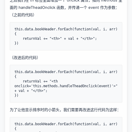
面的 handleTheadOnclick 函数，并传递一个 event 作为参数：
（之前的代码）
this.data.bookHeader.forEach(function(val, i, arr) 
{

    returnVal += "<th>" + val + "</th>";

})
（改进后的代码）
this.data.bookHeader.forEach(function(val, i, arr) 
{

    returnVal += "<th 
onclick='this.methods.handleTheadOnclick(event)'>" 
+ val + "</th>";

})
为了让他显示排序时的小箭头，我们需要再改进这行代码为这样：
this.data.bookHeader.forEach(function(val, i, arr) 
{
