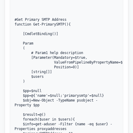
#Get Primary SMTP Address

function Get-PrimarySMTP(){

    [CmdletBinding()]

    Param

    (

        # Param1 help description

        [Parameter(Mandatory=$true,

                   ValueFromPipelineByPropertyName=$true,

                   Position=0)]

        [string[]]

        $users

    )

    $pp=$null

    $pp=@{'name'=$null;'primarysmtp'=$null}

    $obj=New-Object -TypeName psobject -
Property $pp

    $result=@()

    foreach($user in $users){

    $info=get-aduser -Filter {name -eq $user} -
Properties proxyaddresses
