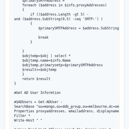
    $primarySMTPAddress = ""

    foreach ($address in $info.proxyAddresses)

    {

        if (($address.Length -gt 5) -
and ($address.SubString(0,5) -ceq 'SMTP:') )

        {

            $primarySMTPAddress = $address.SubString(5)

            break

        }

    }

    $objtemp=$obj | select *

    $objtemp.name=$info.Name

    $objtemp.primarysmtp=$primarySMTPAddress

    $result+=$objtemp

    }

    return $result 

}

#Get AD User Informtion

#$ADUsers = Get-ADUser -
SearchBase "ou=mango,ou=ddb_group,ou=melbourne,dc=omnicom
Properties proxyaddresses, emailaddress, displayname -
Filter *

Write-Host " "
