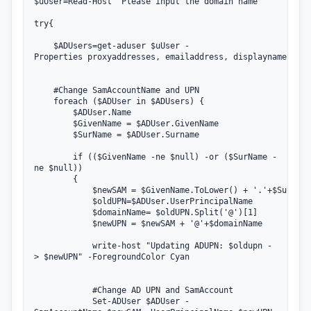
$uUser=Read-Host "Please input the domain name "

try{

    $ADUsers=get-aduser $uUser -
Properties proxyaddresses, emailaddress, displayname

    #Change SamAccountName and UPN

    foreach ($ADUser in $ADUsers) {

        $ADUser.Name

	    $GivenName = $ADUser.GivenName

	    $SurName = $ADUser.Surname

	    if (($GivenName -ne $null) -or ($SurName -
ne $null))

	    {

		    $newSAM = $GivenName.ToLower() + '.'+$SurName.ToLower()

            $oldUPN=$ADUser.UserPrincipalName

            $domainName= $oldUPN.Split('@')[1]

		    $newUPN = $newSAM + '@'+$domainName

            write-host "Updating ADUPN: $oldupn -
> $newUPN" -ForegroundColor Cyan

            #Change AD UPN and SamAccount

		    Set-ADUser $ADUser -