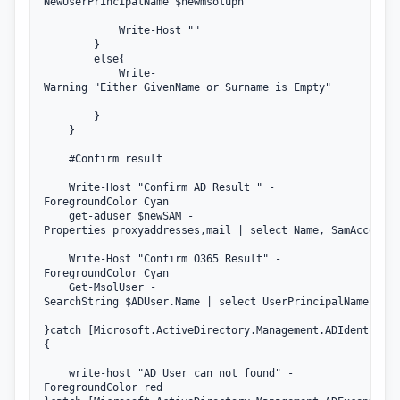
NewUserPrincipalName $newmsolupn 

            Write-Host ""

	    }

        else{

            Write-
Warning "Either GivenName or Surname is Empty"

        }

    }

    #Confirm result 

    Write-Host "Confirm AD Result " -
ForegroundColor Cyan

    get-aduser $newSAM -
Properties proxyaddresses,mail | select Name, SamAccountN
    Write-Host "Confirm O365 Result" -
ForegroundColor Cyan

    Get-MsolUser -
SearchString $ADUser.Name | select UserPrincipalName

}catch [Microsoft.ActiveDirectory.Management.ADIdentityNo
{

    write-host "AD User can not found" -
ForegroundColor red
