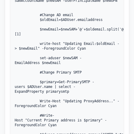
SamAccountName $newSAM -UserPrincipalName $newUPN 

            #Change AD email

            $oldEmail=$ADUser.emailaddress

            $newEmail=$newSAM+‘@'+$oldemail.split('@')
[1]

            write-host "Updating Email:$oldEmail -
> $newEmail" -ForegroundColor Cyan

            set-aduser $newSAM -
EmailAddress $newEmail

            #Change Primary SMTP

            $primary=Get-PrimarySMTP -
users $ADUser.name | select -
ExpandProperty primarysmtp

            Write-Host "Updating ProxyAddress.." -
ForegroundColor Cyan

            #Write-
Host "Current Primary address is $primary" -
ForegroundColor Cyan
