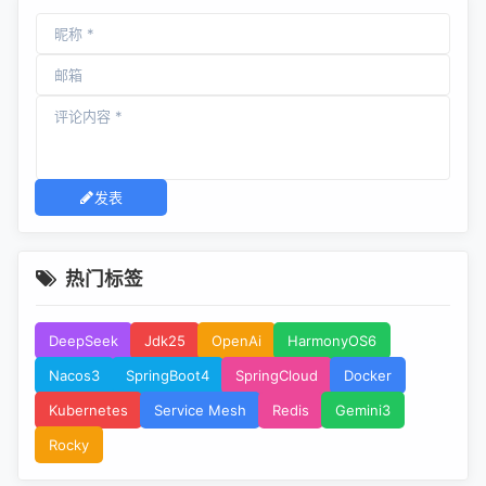
发表
热门标签
DeepSeek
Jdk25
OpenAi
HarmonyOS6
Nacos3
SpringBoot4
SpringCloud
Docker
Kubernetes
Service Mesh
Redis
Gemini3
Rocky