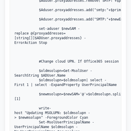
            $Aduser.proxyaddresses.remove("SMTP:"+$primar
            $Aduser.proxyaddresses.add("smtp:"+$primary)

            $Aduser.proxyaddresses.add("SMTP:"+$newEmail)

            set-aduser $newSAM -
replace @{proxyaddresses=
[string[]]$ADUser.proxyaddresses} -
ErrorAction Stop

            #Change cloud UPN. If Office365 session is no
            $oldmsolupn=Get-MsolUser -
SearchString $ADUser.Name 

            $oldmsolupn=$oldmsolupn| select -
First 1 | select -ExpandProperty UserPrincipalName

            $newmsolupn=$newSAM+'@'+$oldmsolupn.split('@'
[1]

            write-
host "Updating MSOLUPN: $oldmsolupn -
> $newmsolupn" -ForegroundColor Cyan

            Set-MsolUserPrincipalName -
UserPrincipalName $oldmsolupn -