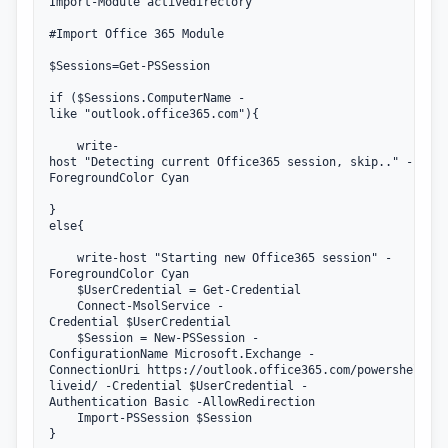
Import-Module activedirectory

#Import Office 365 Module

$Sessions=Get-PSSession

if ($Sessions.ComputerName -
like "outlook.office365.com"){

    write-
host "Detecting current Office365 session, skip.." -
ForegroundColor Cyan

}

else{

    write-host "Starting new Office365 session" -
ForegroundColor Cyan

    $UserCredential = Get-Credential 

    Connect-MsolService -
Credential $UserCredential

    $Session = New-PSSession -
ConfigurationName Microsoft.Exchange -
ConnectionUri https://outlook.office365.com/powershell-
liveid/ -Credential $UserCredential -
Authentication Basic -AllowRedirection

    Import-PSSession $Session

}
