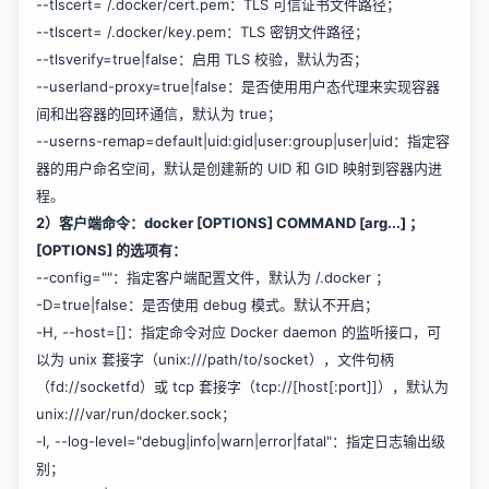
--tlscert= /.docker/cert.pem：TLS 可信证书文件路径；
--tlscert= /.docker/key.pem：TLS 密钥文件路径；
--tlsverify=true|false：启用 TLS 校验，默认为否；
--userland-proxy=true|false：是否使用用户态代理来实现容器
间和出容器的回环通信，默认为 true；
--userns-remap=default|uid:gid|user:group|user|uid：指定容
器的用户命名空间，默认是创建新的 UID 和 GID 映射到容器内进
程。
2）客户端命令：
docker [OPTIONS] COMMAND [arg...] ；
[OPTIONS] 的选项有：
--config=""：指定客户端配置文件，默认为 /.docker ；
-D=true|false：是否使用 debug 模式。默认不开启；
-H, --host=[]：指定命令对应 Docker daemon 的监听接口，可
以为 unix 套接字（unix:///path/to/socket），文件句柄
（fd://socketfd）或 tcp 套接字（tcp://[host[:port]]），默认为
unix:///var/run/docker.sock；
-l, --log-level="debug|info|warn|error|fatal"：指定日志输出级
别；