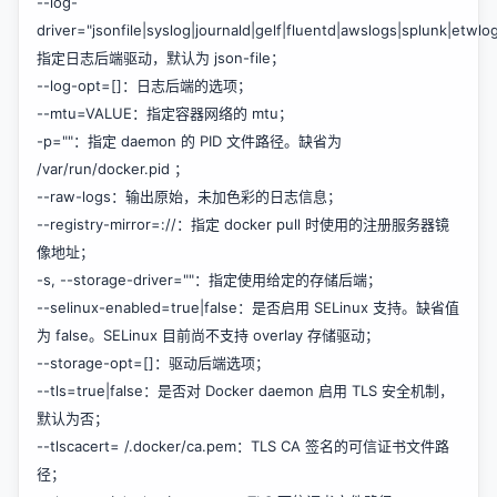
--log-
driver="jsonfile|syslog|journald|gelf|fluentd|awslogs|splunk|etw
指定日志后端驱动，默认为 json-file；
--log-opt=[]：日志后端的选项；
--mtu=VALUE：指定容器网络的 mtu；
-p=""：指定 daemon 的 PID 文件路径。缺省为
/var/run/docker.pid ；
--raw-logs：输出原始，未加色彩的日志信息；
--registry-mirror=://：指定 docker pull 时使用的注册服务器镜
像地址；
-s, --storage-driver=""：指定使用给定的存储后端；
--selinux-enabled=true|false：是否启用 SELinux 支持。缺省值
为 false。SELinux 目前尚不支持 overlay 存储驱动；
--storage-opt=[]：驱动后端选项；
--tls=true|false：是否对 Docker daemon 启用 TLS 安全机制，
默认为否；
--tlscacert= /.docker/ca.pem：TLS CA 签名的可信证书文件路
径；