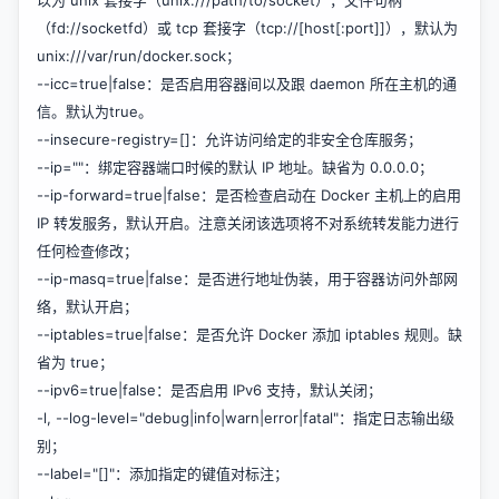
（fd://socketfd）或 tcp 套接字（tcp://[host[:port]]），默认为
unix:///var/run/docker.sock；
--icc=true|false：是否启用容器间以及跟 daemon 所在主机的通
信。默认为true。
--insecure-registry=[]：允许访问给定的非安全仓库服务；
--ip=""：绑定容器端口时候的默认 IP 地址。缺省为 0.0.0.0；
--ip-forward=true|false：是否检查启动在 Docker 主机上的启用
IP 转发服务，默认开启。注意关闭该选项将不对系统转发能力进行
任何检查修改；
--ip-masq=true|false：是否进行地址伪装，用于容器访问外部网
络，默认开启；
--iptables=true|false：是否允许 Docker 添加 iptables 规则。缺
省为 true；
--ipv6=true|false：是否启用 IPv6 支持，默认关闭；
-l, --log-level="debug|info|warn|error|fatal"：指定日志输出级
别；
--label="[]"：添加指定的键值对标注；