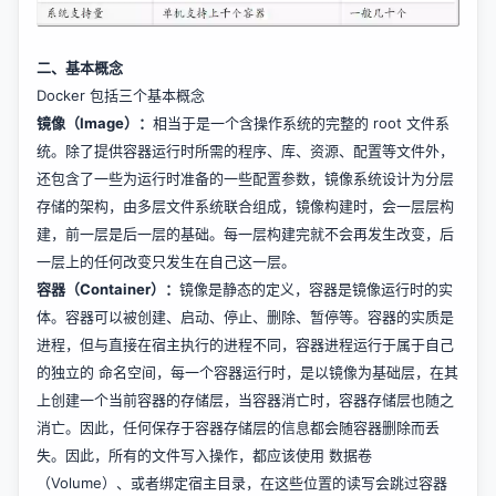
二、基本概念
Docker 包括三个基本概念
镜像（Image）：
相当于是一个含操作系统的完整的 root 文件系
统。除了提供容器运行时所需的程序、库、资源、配置等文件外，
还包含了一些为运行时准备的一些配置参数，镜像系统设计为分层
存储的架构，由多层文件系统联合组成，镜像构建时，会一层层构
建，前一层是后一层的基础。每一层构建完就不会再发生改变，后
一层上的任何改变只发生在自己这一层。
容器（Container）：
镜像是静态的定义，容器是镜像运行时的实
体。容器可以被创建、启动、停止、删除、暂停等。容器的实质是
进程，但与直接在宿主执行的进程不同，容器进程运行于属于自己
的独立的 命名空间，每一个容器运行时，是以镜像为基础层，在其
上创建一个当前容器的存储层，当容器消亡时，容器存储层也随之
消亡。因此，任何保存于容器存储层的信息都会随容器删除而丢
失。因此，所有的文件写入操作，都应该使用 数据卷
（Volume）、或者绑定宿主目录，在这些位置的读写会跳过容器