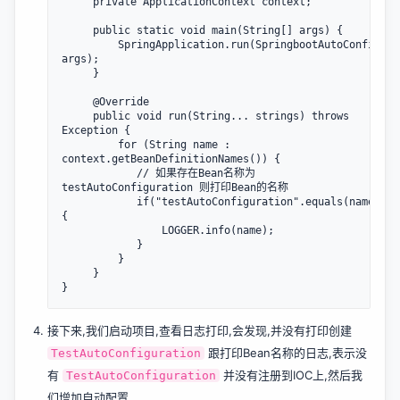
	 private ApplicationContext context;

	 public static void main(String[] args) {

	 	 SpringApplication.run(SpringbootAutoConfigurationApplication.class, 
args);

	 }

	 @Override

	 public void run(String... strings) throws 
Exception {

		 for (String name : 
context.getBeanDefinitionNames()) {   

		 	// 如果存在Bean名称为 
testAutoConfiguration 则打印Bean的名称

			if("testAutoConfiguration".equals(name))
{

				LOGGER.info(name);

			}

		 }

	 }

接下来,我们启动项目,查看日志打印,会发现,并没有打印创建
跟打印Bean名称的日志,表示没
TestAutoConfiguration
有
并没有注册到IOC上,然后我
TestAutoConfiguration
们增加自动配置