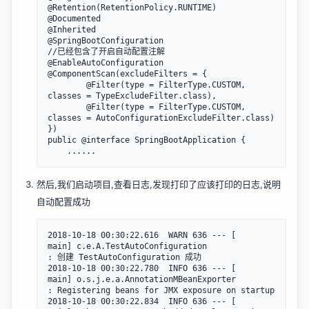
@Retention(RetentionPolicy.RUNTIME)

@Documented

@Inherited

@SpringBootConfiguration

//已经包含了开启自动配置注解

@EnableAutoConfiguration

@ComponentScan(excludeFilters = {

		@Filter(type = FilterType.CUSTOM, 
classes = TypeExcludeFilter.class),

		@Filter(type = FilterType.CUSTOM, 
classes = AutoConfigurationExcludeFilter.class) 
})

public @interface SpringBootApplication {

然后,我们启动项目,查看日志,发现打印了应该打印的日志,说明
自动配置成功
2018-10-18 00:30:22.616  WARN 636 --- [           
main] c.e.A.TestAutoConfiguration              
: 创建 TestAutoConfiguration 成功

2018-10-18 00:30:22.780  INFO 636 --- [           
main] o.s.j.e.a.AnnotationMBeanExporter        
: Registering beans for JMX exposure on startup

2018-10-18 00:30:22.834  INFO 636 --- [           