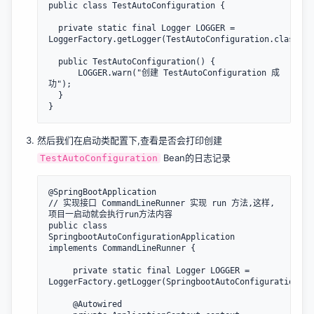
public class TestAutoConfiguration {

  private static final Logger LOGGER = 
LoggerFactory.getLogger(TestAutoConfiguration.class);

  public TestAutoConfiguration() {

      LOGGER.warn("创建 TestAutoConfiguration 成
功");

  }

然后我们在启动类配置下,查看是否会打印创建
Bean的日志记录
TestAutoConfiguration
@SpringBootApplication

// 实现接口 CommandLineRunner 实现 run 方法,这样,
项目一启动就会执行run方法内容

public class 
SpringbootAutoConfigurationApplication 
implements CommandLineRunner {

	 private static final Logger LOGGER = 
LoggerFactory.getLogger(SpringbootAutoConfigurationApp
	 @Autowired
