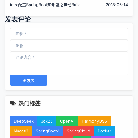
idea配置SpringBoot热部署之自动Build
2018-06-14
发表评论
发表
热门标签
DeepSeek
Jdk25
OpenAi
HarmonyOS6
Nacos3
SpringBoot4
SpringCloud
Docker