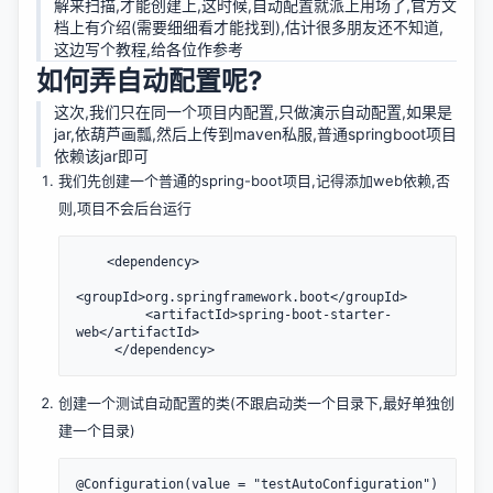
解来扫描,才能创建上,这时候,自动配置就派上用场了,官方文
档上有介绍(需要细细看才能找到),估计很多朋友还不知道,
这边写个教程,给各位作参考
如何弄自动配置呢?
这次,我们只在同一个项目内配置,只做演示自动配置,如果是
jar,依葫芦画瓢,然后上传到maven私服,普通springboot项目
依赖该jar即可
我们先创建一个普通的spring-boot项目,记得添加web依赖,否
则,项目不会后台运行
	<dependency>

<groupId>org.springframework.boot</groupId>

         <artifactId>spring-boot-starter-
web</artifactId>

创建一个测试自动配置的类(不跟启动类一个目录下,最好单独创
建一个目录)
@Configuration(value = "testAutoConfiguration")
