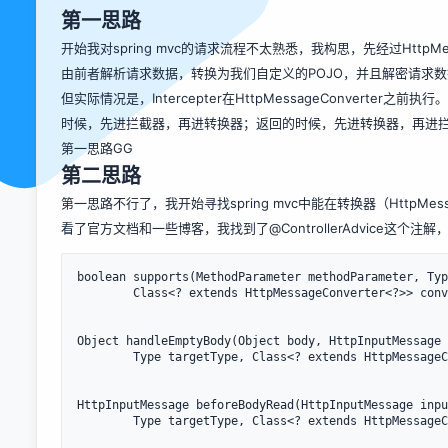
第一思路
开始我对spring mvc的请求流程不太熟悉，我构思，先经过HttpMessag
由前者解析请求数据，转换为我们自定义的POJO，并且解密请求
但实际情况是，Intercepter在HttpMessageConverte
时候，先进拦截器，再进转换器；返回的时候，先进转换器，再进
第一思路GG
第二思路
第一思路不行了，我开始寻找spring mvc中能在转换器（HttpMes
看了官方文档和一些博客，我找到了@ControllerAdvice这个注解，
boolean supports(MethodParameter methodParameter, Typ
		Class<? extends HttpMessageConverter<?>> converterType);  

Object handleEmptyBody(Object body, HttpInputMessage 
		Type targetType, Class<? extends HttpMessageConverter<?>> converterType);  

HttpInputMessage beforeBodyRead(HttpInputMessage inpu
		Type targetType, Class<? extends HttpMessageConverter<?>> converterType) throws IOException;  
