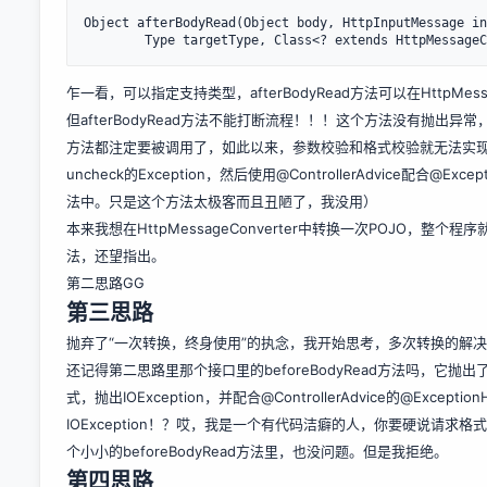
Object afterBodyRead(Object body, HttpInputMessage in
乍一看，可以指定支持类型，afterBodyRead方法可以在HttpMes
但afterBodyRead方法不能打断流程！！！这个方法没有抛出异常
方法都注定要被调用了，如此以来，参数校验和格式校验就无法实
uncheck的Exception，然后使用@ControllerAdvice配合@Ex
法中。只是这个方法太极客而且丑陋了，我没用）
本来我想在HttpMessageConverter中转换一次POJO，
法，还望指出。
第二思路GG
第三思路
抛弃了“一次转换，终身使用”的执念，我开始思考，多次转换的解
还记得第二思路里那个接口里的beforeBodyRead方法吗，它抛出
式，抛出IOException，并配合@ControllerAdvice的@ExceptionH
IOException！？哎，我是一个有代码洁癖的人，你要硬说请
个小小的beforeBodyRead方法里，也没问题。但是我拒绝。
第四思路