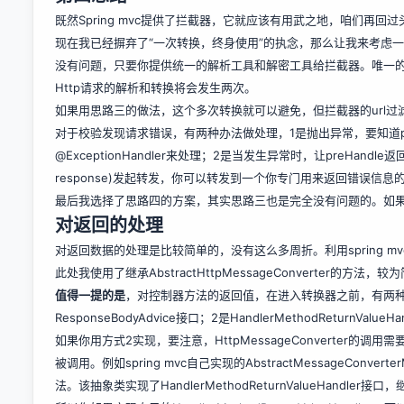
既然Spring mvc提供了拦截器，它就应该有用武之地，咱们再回
现在我已经摒弃了“一次转换，终身使用”的执念，那么让我来考虑
没有问题，只要你提供统一的解析工具和解密工具给拦截器。唯一
Http请求的解析和转换将会发生两次。
如果用思路三的做法，这个多次转换就可以避免，但拦截器的url
对于校验发现请求错误，有两种办法做处理，1是抛出异常，要知道preHan
@ExceptionHandler来处理；2是当发生异常时，让preHandle返回fal
response)发起转发，你可以转发到一个你专门用来返回错误信息
最后我选择了思路四的方案，其实思路三也是完全没有问题的。如
对返回的处理
对返回数据的处理是比较简单的，没有这么多周折。利用spring mvc提供的
此处我使用了继承AbstractHttpMessageConverter的方法，较
值得一提的是
，对控制器方法的返回值，在进入转换器之前，有两种办法去做
ResponseBodyAdvice接口；2是HandlerMethodReturnValueHa
如果你用方式2实现，要注意，HttpMessageConverter的调用需要你
被调用。例如spring mvc自己实现的AbstractMessageConverterM
法。该抽象类实现了HandlerMethodReturnValueHandler接口，继承自