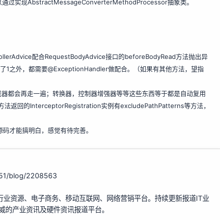
过实现AbstractMessageConverterMethodProcessor抽象类。
Advice配合RequestBodyAdvice接口的beforeBodyRead方法抛出异
异常。除了1之外，都需要@ExceptionHandler做配合。（如果有其他方法，望指
截器都会再走一遍；转换器，控制器增强器等等这些东西等于都是自动复用
法返回的InterceptorRegistration实例有excludePathPatterns等方法，
一走源码才能搞明白，感觉有待完善。
151/blog/2208563
行业资源、电子商务、移动互联网、网络营销平台。持续更新报道IT业
权威的产业资讯及硬件资讯报道平台。