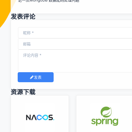
记一次MongoDB 数据乱码处理问题
然后协同工作。协同工作需要解决两个问题： 1）任务分解 把
一个问题拆解成若干个独立任务，每个任务在一台节点上运
行，实现多任务的并发执行。 2）节点通信 节点之间互相通
发表评论
信，需要设计特定的...
发表
资源下载