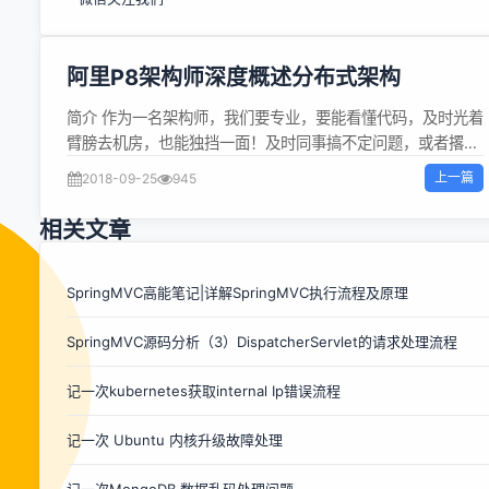
阿里P8架构师深度概述分布式架构
简介 作为一名架构师，我们要专业，要能看懂代码，及时光着
臂膀去机房，也能独挡一面！及时同事搞不定问题，或者撂挑
子，你也能给老大一个坚定的眼神：不怕，有我在！还能在会
上一篇
2018-09-25
945
议室上滔滔不绝，如若无人，让不懂技术的妹子看你时眼神迷
离，就好想落霞与孤鹜齐飞！ 分布式架构是一个非常复杂的体
相关文章
系，任何技术都不是孤立的存在，任何技术都无法适应所有场
景。作为一名分布式系统架构或者资深研发人员，我们必须尽
可能多的学习与之相关的各种知识，掌握各种技术的演进路
SpringMVC高能笔记|详解SpringMVC执行流程及原理
线，正式从一名码农蜕变成为架构师 什么是分布式？ 互联网
SpringMVC源码分析（3）DispatcherServlet的请求处理流程
应用的特点是：高并发，海量数据。互联网应用的用户数是没
有上限的(取决于其开放特性)，这也是和传统应用的本质区
记一次kubernetes获取internal Ip错误流程
别。高并发指系统单位时间内收到的请求数量（取决于使用的
用户数），没有上限。海量数据包括：海量数据的存储和海量
记一次 Ubuntu 内核升级故障处理
数据的处理。这两个工程难题都可以使用分布式系统来解决。
简单理解，分布式系统就是把一些计算机通过网络连接起来，