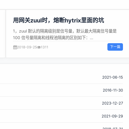
用网关zuul时，熔断hytrix里面的坑
1，zuul 默认的隔离级别是信号量，默认最大隔离信号量是
100 信号量隔离和线程池隔离的区别如下：
https://my.oschina.net/u/867417/blog/2120713 默认设
下一篇
2018-09-25
1311
置： 2，zuul里隔离是按服务隔离的，也就是1个服务1个信号
量，非接口级别的 所以得注意zuul服务本身的线程池大小，后
端服务的线程池大小，以及隔离信号量或线程池的线程池大
小，防止1个线程被占用光 3，在zuul里，重新封装了hytrix的
一些配置名称，导致hytrix的一些原生配置会失效 具体设置
2021-06-15
hytrix参数的setter如下： 需要通过zuulProperties重新设置
2016-11-30
的属性如下： 隔离级别指定：zuul.ribbonIsolationStrategy:
SEMAPHORE 信号隔离的默认隔离大小：
2023-12-27
semaphore.maxSemaphores = 20 指定服务的信号隔离级
别大小：
2021-09-29
zuul.eureka.serviceId.semaphore.maxSemaphores = 20
而原生的hytrix.command.default.execution.isolation...