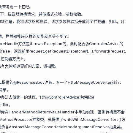
过头来考虑一下它吧。
一下，拦截器转换请求，并做格式校验，参数校验。
的缺点是，我将请求格式校验，请求参数校验拆开成两个拦截器，如此，对
过滤，拦截器排序这样的功能就享受不到了。
dle方法是throws Exception的，此时配合@
ControllerAdvice的
se，返回前用request.getRequestDispatcher
(...).forward(request,
的控制器方法上。
果有大神知道更好的方案，请指教。
@ResponseBody注解，写一个HttpMessageConverter就行，
为简单。
统一的处理，1是@ControllerAdvice注解配合
ndler。
在HandlerMethodReturnValueHandler中手动实现，否则转换器不会
ethodProcessor抽象类，就提供了writeWithMessageConverters()方
AbstractMessageConverterMethodArgumentResolver抽象类。