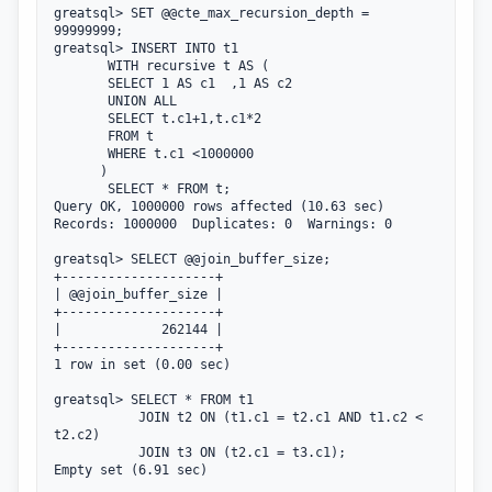
greatsql> SET @@cte_max_recursion_depth = 
99999999;

greatsql> INSERT INTO t1

       WITH recursive t AS (

       SELECT 1 AS c1  ,1 AS c2

       UNION ALL

       SELECT t.c1+1,t.c1*2

       FROM t

       WHERE t.c1 <1000000

      )

       SELECT * FROM t;

Query OK, 1000000 rows affected (10.63 sec)

Records: 1000000  Duplicates: 0  Warnings: 0

greatsql> SELECT @@join_buffer_size;

+--------------------+

| @@join_buffer_size |

+--------------------+

|             262144 |

+--------------------+

1 row in set (0.00 sec)

greatsql> SELECT * FROM t1

           JOIN t2 ON (t1.c1 = t2.c1 AND t1.c2 < 
t2.c2)

           JOIN t3 ON (t2.c1 = t3.c1);

Empty set (6.91 sec)
