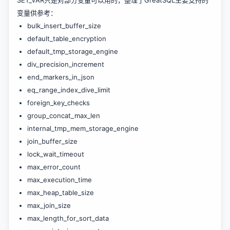
SET_VAR只是对部分变量可以用的，整理了GreatSQL主要支持的
变量供参考：
bulk_insert_buffer_size
default_table_encryption
default_tmp_storage_engine
div_precision_increment
end_markers_in_json
eq_range_index_dive_limit
foreign_key_checks
group_concat_max_len
internal_tmp_mem_storage_engine
join_buffer_size
lock_wait_timeout
max_error_count
max_execution_time
max_heap_table_size
max_join_size
max_length_for_sort_data