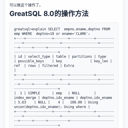
可以做这个操作了。
GreatSQL 8.0的操作方法
greatsql>explain SELECT  empno,ename,deptno FROM 
emp WHERE  deptno=10 or ename='CLARK';

+----+-------------+-------+------------+---------
----+------------------+------------------+-------
--+------+------+----------+----------------------
----------------------+

| id | select_type | table | partitions | type        
| possible_keys    | key              | key_len | 
ref  | rows | filtered | Extra                                      
|

+----+-------------+-------+------------+---------
----+------------------+------------------+-------
--+------+------+----------+----------------------
----------------------+

|  1 | SIMPLE      | emp   | NULL       | 
index_merge | deptno,idx_ename | deptno,idx_ename 
| 5,63    | NULL |    4 |   100.00 | Using 
union(deptno,idx_ename); Using where |

+----+-------------+-------+------------+---------
----+------------------+------------------+-------
--+------+------+----------+----------------------
----------------------+
