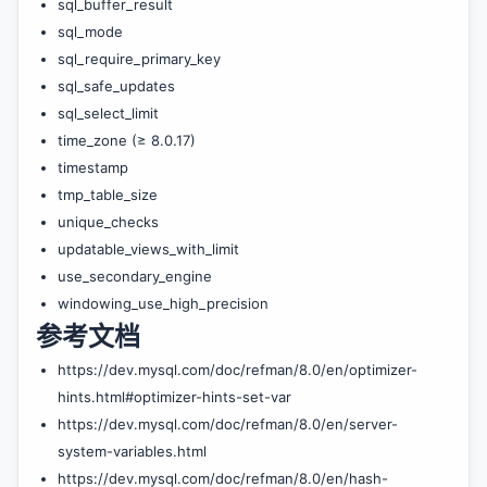
sql_buffer_result
sql_mode
sql_require_primary_key
sql_safe_updates
sql_select_limit
time_zone (≥ 8.0.17)
timestamp
tmp_table_size
unique_checks
updatable_views_with_limit
use_secondary_engine
windowing_use_high_precision
参考文档
https://dev.mysql.com/doc/refman/8.0/en/optimizer-
hints.html#optimizer-hints-set-var
https://dev.mysql.com/doc/refman/8.0/en/server-
system-variables.html
https://dev.mysql.com/doc/refman/8.0/en/hash-