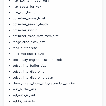
max_points_in_geometry
max_seeks_for_key
max_sort_length
optimizer_prune_level
optimizer_search_depth
optimizer_switch
optimizer_trace_max_mem_size
range_alloc_block_size
read_buffer_size
read_rnd_buffer_size
secondary_engine_cost_threshold
select_into_buffer_size
select_into_disk_sync
select_into_disk_sync_delay
show_create_table_skip_secondary_engine
sort_buffer_size
sql_auto_is_null
sql_big_selects