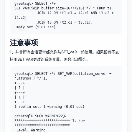
greatsql> SELECT /*+ 
SET_VAR(join_buffer_size=16777216) */ * FROM t1

           JOIN t2 ON (t1.c1 = t2.c1 AND t1.c2 < 
t2.c2)

           JOIN t3 ON (t2.c1 = t3.c1);

注意事项
1、并非所有会话变量都允许与SET_VAR一起使用。如果设置不支
持用SET_VAR更改的系统变量，则会出现警告。
greatsql> SELECT /*+ SET_VAR(collation_server = 
'utf8mb4') */ 1;

+---+

| 1 |

+---+

| 1 |

+---+

1 row in set, 1 warning (0.01 sec)

greatsql> SHOW WARNINGS\G

*************************** 1. row 
***************************

 Level: Warning
