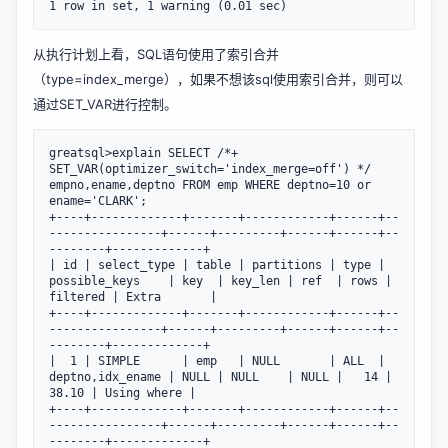
从执行计划上看，SQL语句使用了索引合并
（type=index_merge），如果不想该sql使用索引合并，则可以
通过SET_VAR进行控制。
greatsql>explain SELECT /*+ 
SET_VAR(optimizer_switch='index_merge=off') */  
empno,ename,deptno FROM emp WHERE deptno=10 or 
ename='CLARK';

+----+-------------+-------+------------+------+--
----------------+------+---------+------+------+--
--------+-------------+

| id | select_type | table | partitions | type | 
possible_keys    | key  | key_len | ref  | rows | 
filtered | Extra       |

+----+-------------+-------+------------+------+--
----------------+------+---------+------+------+--
--------+-------------+

|  1 | SIMPLE      | emp   | NULL       | ALL  | 
deptno,idx_ename | NULL | NULL    | NULL |   14 |    
38.10 | Using where |

+----+-------------+-------+------------+------+--
----------------+------+---------+------+------+--
--------+-------------+
