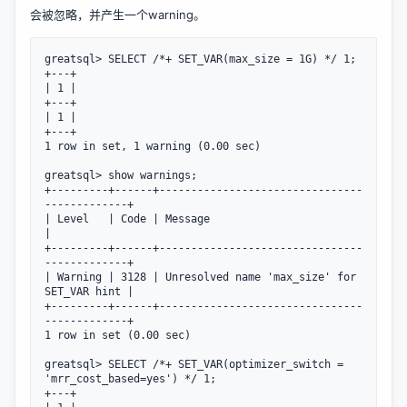
会被忽略，并产生一个warning。
greatsql> SELECT /*+ SET_VAR(max_size = 1G) */ 1;

+---+

| 1 |

+---+

| 1 |

+---+

1 row in set, 1 warning (0.00 sec)

greatsql> show warnings;

+---------+------+--------------------------------
-------------+

| Level   | Code | Message                                     
|

+---------+------+--------------------------------
-------------+

| Warning | 3128 | Unresolved name 'max_size' for 
SET_VAR hint |

+---------+------+--------------------------------
-------------+

1 row in set (0.00 sec)

greatsql> SELECT /*+ SET_VAR(optimizer_switch = 
'mrr_cost_based=yes') */ 1;

+---+
