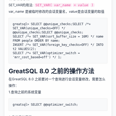
SET_VAR的用法:
SET_VAR(
var_name
=
value
)
var_name
是被临时修改的会话变量名，
value
是会话变量的取值
greatsql> SELECT @@unique_checks;SELECT /*+ 
SET_VAR(unique_checks=OFF) */ 
@@unique_checks;SELECT @@unique_checks;

SELECT /*+ SET_VAR(sort_buffer_size = 16M) */ name 
FROM people ORDER BY name;

INSERT /*+ SET_VAR(foreign_key_checks=OFF) */ INTO 
t2 VALUES(2);

SELECT /*+ SET_VAR(optimizer_switch = 
GreatSQL 8.0 之前的操作方法
在GreatSQL 8.0 之前要对一个查询进行会话变量修改，需要怎么
操作：
1.查询之前的系统变量