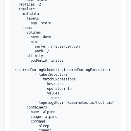
  replicas: 2

  template:

    metadata:

      labels:

        app: store

    spec:

      volumes:

      - name: data

        nfs:

          server: nfs.server.com

          path: /

      affinity:

        podAntiAffinity:

requiredDuringSchedulingIgnoredDuringExecution:

          - labelSelector:

              matchExpressions:

              - key: app

                operator: In

                values:

                - store

            topologyKey: "kubernetes.io/hostname"

      containers:

      - name: alpine

        image: alpine

        command:

          - sleep

          - "3600"
