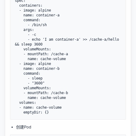
spec:

  containers:

  - image: alpine

    name: container-a

    command:

      - /bin/sh

    args:

      - -c

      - echo 'I am container-a' >> /cache-a/hello 
&& sleep 3600

    volumeMounts:

    - mountPath: /cache-a

      name: cache-volume

  - image: alpine

    name: container-b

    command:

      - sleep

      - "3600"

    volumeMounts:

    - mountPath: /cache-b

      name: cache-volume

  volumes:

  - name: cache-volume

创建Pod