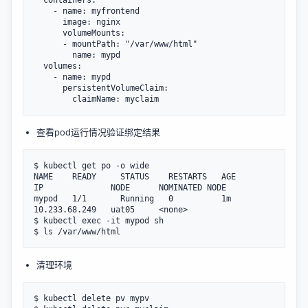
  containers:

    - name: myfrontend

      image: nginx

      volumeMounts:

      - mountPath: "/var/www/html"

        name: mypd

  volumes:

    - name: mypd

      persistentVolumeClaim:

查看pod运行情况验证绑定结果
$ kubectl get po -o wide

NAME    READY     STATUS    RESTARTS   AGE       
IP              NODE      NOMINATED NODE

mypod   1/1       Running   0          1m        
10.233.68.249   uat05     <none>

$ kubectl exec -it mypod sh

清理环境
$ kubectl delete pv mypv
