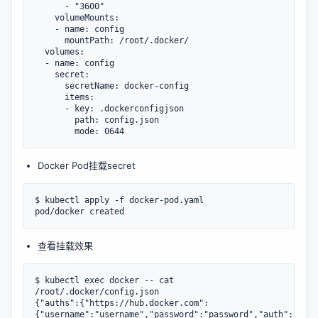
      - "3600"

    volumeMounts:

    - name: config

      mountPath: /root/.docker/

  volumes:

  - name: config

    secret:

      secretName: docker-config

      items:

      - key: .dockerconfigjson

        path: config.json

Docker Pod挂载secret
$ kubectl apply -f docker-pod.yaml

查看挂载效果
$ kubectl exec docker -- cat 
/root/.docker/config.json

{"auths":{"https://hub.docker.com":