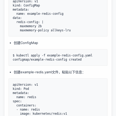
apiVersion: v1

kind: ConfigMap

metadata:

  name: example-redis-config

data:

  redis-config: |

    maxmemory 2b

创建ConfigMap
$ kubectl apply -f example-redis-config.yaml

创建example-redis.yaml文件，粘贴以下信息：
apiVersion: v1

kind: Pod

metadata:

  name: redis

spec:

  containers:

  - name: redis

    image: kubernetes/redis:v1
