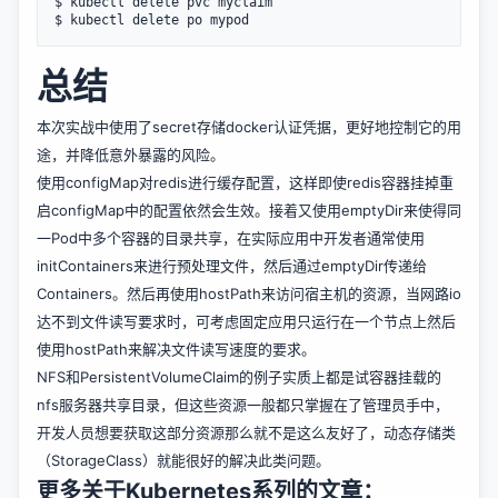
$ kubectl delete pvc myclaim

总结
本次实战中使用了secret存储docker认证凭据，更好地控制它的用
途，并降低意外暴露的风险。
使用configMap对redis进行缓存配置，这样即使redis容器挂掉重
启configMap中的配置依然会生效。接着又使用emptyDir来使得同
一Pod中多个容器的目录共享，在实际应用中开发者通常使用
initContainers来进行预处理文件，然后通过emptyDir传递给
Containers。然后再使用hostPath来访问宿主机的资源，当网路io
达不到文件读写要求时，可考虑固定应用只运行在一个节点上然后
使用hostPath来解决文件读写速度的要求。
NFS和PersistentVolumeClaim的例子实质上都是试容器挂载的
nfs服务器共享目录，但这些资源一般都只掌握在了管理员手中，
开发人员想要获取这部分资源那么就不是这么友好了，动态存储类
（StorageClass）就能很好的解决此类问题。
更多关于Kubernetes系列的文章：