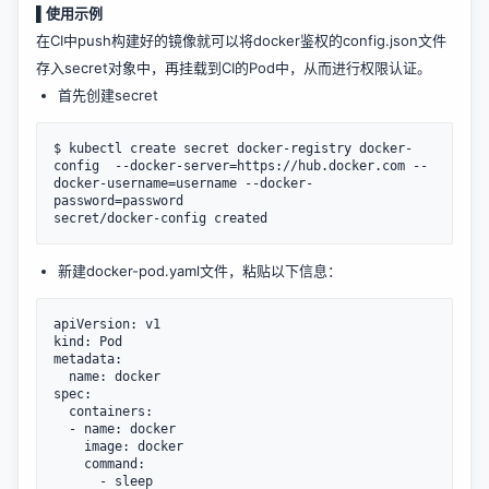
▌使用示例
在CI中push构建好的镜像就可以将docker鉴权的config.json文件
存入secret对象中，再挂载到CI的Pod中，从而进行权限认证。
首先创建secret
$ kubectl create secret docker-registry docker-
config  --docker-server=https://hub.docker.com --
docker-username=username --docker-
password=password

新建docker-pod.yaml文件，粘贴以下信息：
apiVersion: v1

kind: Pod

metadata:

  name: docker

spec:

  containers:

  - name: docker

    image: docker

    command:

      - sleep
