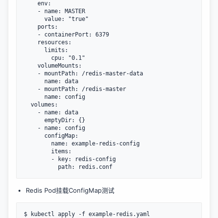
    env:

    - name: MASTER

      value: "true"

    ports:

    - containerPort: 6379

    resources:

      limits:

        cpu: "0.1"

    volumeMounts:

    - mountPath: /redis-master-data

      name: data

    - mountPath: /redis-master

      name: config

  volumes:

    - name: data

      emptyDir: {}

    - name: config

      configMap:

        name: example-redis-config

        items:

        - key: redis-config

Redis Pod挂载ConfigMap测试
$ kubectl apply -f example-redis.yaml
