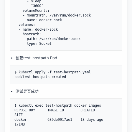
      - sleep

      - "3600"

    volumeMounts:

    - mountPath: /var/run/docker.sock

      name: docker-sock

  volumes:

  - name: docker-sock

    hostPath:

      path: /var/run/docker.sock

创建test-hostpath Pod
$ kubectl apply -f test-hostpath.yaml

测试是否成功
$ kubectl exec test-hostpath docker images

REPOSITORY      IMAGE ID        CREATED         
SIZE

docker          639de9917ae1    13 days ago     
171MB
