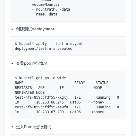
        volumeMounts:

        - mountPath: /data

创建测试deployment
$ kubectl apply -f test-nfs.yaml

查看pod运行情况
$ kubectl get po -o wide

NAME                        READY     STATUS    
RESTARTS   AGE       IP              NODE      
NOMINATED NODE

test-nfs-859ccfdf55-kkgxj   1/1       Running   0          
1m        10.233.68.245   uat05     <none>

test-nfs-859ccfdf55-aewf8   1/1       Running   0          
进入Pod中进行测试