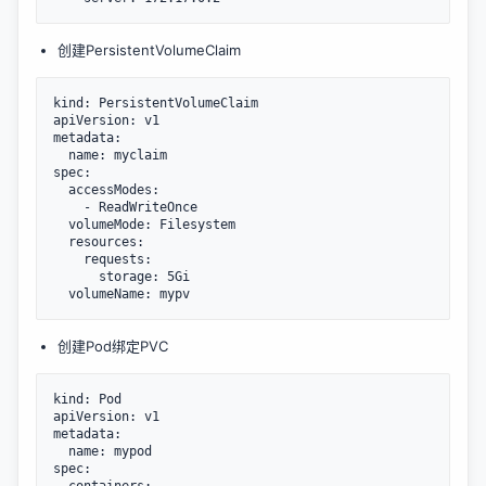
创建PersistentVolumeClaim
kind: PersistentVolumeClaim

apiVersion: v1

metadata:

  name: myclaim

spec:

  accessModes:

    - ReadWriteOnce

  volumeMode: Filesystem

  resources:

    requests:

      storage: 5Gi

创建Pod绑定PVC
kind: Pod

apiVersion: v1

metadata:

  name: mypod

spec:
