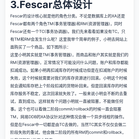
3.Fescar总体设计
Fescar的设计核心就是他的角色分类。不论是数据库上的XA还是
Fescar都有两个角色TM(事务管理器)和RM(资源管理器)，同时
Fescar还有一个TC(事务协调器)。我们先来看看如果没有TC，只
有TM和RM会发生什么呢？这里我举个简单的例子，小明去网站上
面购买了一个商品，如下图所示：
这里小明其实就是TM(事务管理器)，而商品和账户其实就是我们的
RM(资源管理器)，正常情况下可能没问什么问题，账户和库存都能
扣减成功。如果小明再扣减库存的时候成功但是在扣减账户的时候
失败，这个时候就需要对我们的库存资源进行回滚。小明这个时候
就会通知库存把上个阶段扣减的货物补回来。但是回滚库存的时候
库存服务不稳定，这次回滚就失败了。一般来说小明会不断的去重
试，直到成功。这样就有个问题小明就一直被阻塞，不能做任何
事。这个也可以看做二阶段commit/rollback的时候一直会阻塞
TM，网易DDB的XA协议针对这种情况会做一个异步线程的操作。
但是在Fescar中一切都是由TC去做的，当然TC其实不仅仅会做二
阶段失败的重试，他会做二阶段的所有RM的commit和rollback，