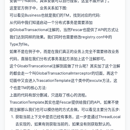
安装一个Nacos，具体安装可以自行搜索，这里不展开讲了。
这里官方例子中，业务关系如下图:
可以看见Business也就是我们的TM，找到对应的代码:
从代码中我们知道启动一个分布式事务是需要添加
@GlobalTransactional注解的，当然Fescar也提供了API的方式让
我们达到同样的效果。我们同时也需要修改registry.conf中的
Type为file。
如果不是在例子中，而是在我们真正的业务上完全不需要修改业务
代码，直接在我们分布式事务发起方添加上这个注解即可。
这个GloablTranscational注解到底做了什么呢？其实加了这个注解
的都会走一个叫GlobalTransactionalInterceptor的切面，再这个
切面中又会进入TrascationTemplate这个类中的excute方法，这
个也是TM的核心方法:
上面的代码有部分删减，只选取了核心的流程。
TrascationTemplate其实也是Fescar提供给我们的API，如果不使
用注解那么我们也可以模仿他的方式去做。可以看见主要分为五步:
获取当前上下文中是否已经有事务，这一步是通过ThreadLocal
去实现的，如果有则获取当前的，如果没有则获取默认的。