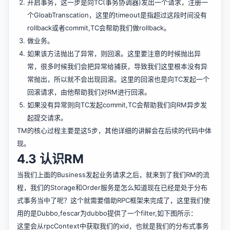
开启事务，这一步是向TC(事务协调器)发出一个请求，注册一
个GloabTranscation，这里的timeout是指超过这段时间没有
rollback或者commit,TC会帮助我们做rollback。
做业务。
如果该方法抛出了异常，则回滚。这里要注意的时候抛出异
常，很多时候我们会把异常给捕获，导致我们这里根本没有异
常抛出，所以就不会出现回滚。这里的回滚也是向TC发起一个
回滚请求，由他帮助我们对RM进行回滚。
如果没有异常则向TC发起commit,TC会帮助我们向RM异步发
起提交请求。
TM的核心过程主要是这5步，其他详细的讲解会在后续的代码中体
现。
4.3 认识RM
当我们上面的Business发起业务请求之后，就来到了我们RM的流
程，我们的Storage和Order服务是怎么知道现在已经是处于分布
式事务当中了呢？这个就需要借助RPC框架来完成了，这里我们使
用的是Dubbo,fescar为dubbo提供了一个filter,如下图所示：
这里会从rpcContext中获取我们的xid，也就是我们的分布式事务