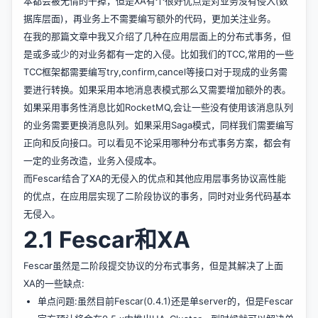
本都会被无情的干掉，但是XA有个很好优点是对业务没有侵入(数
据库层面)，再业务上不需要编写额外的代码，更加关注业务。
在我的那篇文章中我又介绍了几种在应用层面上的分布式事务，但
是或多或少的对业务都有一定的入侵。比如我们的TCC,常用的一些
TCC框架都需要编写try,confirm,cancel等接口对于现成的业务需
要进行转换。如果采用本地消息表模式那么又需要增加额外的表。
如果采用事务性消息比如RocketMQ,会让一些没有使用该消息队列
的业务需要更换消息队列。如果采用Saga模式，同样我们需要编写
正向和反向接口。可以看见不论采用哪种分布式事务方案，都会有
一定的业务改造，业务入侵成本。
而Fescar结合了XA的无侵入的优点和其他应用层事务协议高性能
的优点，在应用层实现了二阶段协议的事务，同时对业务代码基本
无侵入。
2.1 Fescar和XA
Fescar虽然是二阶段提交协议的分布式事务，但是其解决了上面
XA的一些缺点:
单点问题:虽然目前Fescar(0.4.1)还是单server的，但是Fescar