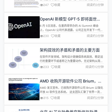
码监视”功能的核心组件，原本采用 Java 实现，每天
247
收藏
阅读约3分钟
需要处理来自世界各地设备的数十亿次请求。苹果工
程师采用 Swift 重写后，该服务的后端性能提升了
40%，同时增强了可扩展性、安全性和可用性。 “密
OpenAI 新模型 GPT-5 即将面世，
码监视”是苹果官方密码管理应用程序「Passwor...
其他企业相继加速战略聚焦谋 AI 出
6 月 5日消息，在墨西哥举办的 AI Summit 峰会
路
上，OpenAI 公司代表透露，公司正在开发下一代基
础模型 GPT-5，并计划通过该模型与竞争对手展开更
230
收藏
阅读约3分钟
激烈角逐。 OpenAI方明确表示，GPT-5 即将面世，
且性能将远超 GPT-4 等现有模型，希望通过 GPT-5
在竞争中占据更多优势。 与此同时，6 月 3 日消
架构提效的矛盾和矛盾的主要方面
息，字节跳动 Seed 团...
在软件开发领域，架构设计是确保系统高效、稳定运
行的重要环节或者称之为重要动作。无论架构从简单
到复杂，还是从复杂回归简洁的演变过程。在这个过
233
收藏
阅读约12分钟
程中，又无论是初创公司还是大型企业，架构提效始
终是技术团队的核心追求。本文将从稳定、性能、代
码三大维度出发，结合实战经验，探讨如何有效提升
AMD 收购开源软件公司 Brium，加
架构效能。 为什么要选择或者认为这三个维度是必要
码布局 AI
要素呢？ “一切事物中包含的矛盾方面...
AMD 发文宣布，已收购开源软件公司 Brium 以强化
开放 AI 软件生态系统。 这支团队汇聚了世界一流的
编译器和 AI 软件专家，在机器学习、AI 推理和性能
315
收藏
阅读约2分钟
优化方面拥有深厚的专业知识。Brium 带来了先进的
软件功能，增强了我们在整个堆栈中提供高度优化的
AI 解决方案的能力。他们在编译器技术、模型执行框