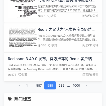
北京 AI 芯片独角兽奕斯伟拟赴港上
架和端到端 AI 推理优化方面的工作将在提升我们...
市，有望成为“RISC-V第一股”
北京奕斯伟计算技术股份有限公司（以下简称“奕斯
伟”）日前向港交所提交了上市申请书，计划主板上
市。 奕斯伟由王东升在2019年9月创办于北京，
691
收藏
阅读约2分钟
2021年启动RISC-V的AI处理硬件开发计划，2022
年启动RISC-V汽车处理硬件开发计划，2023年启动
高性能RISC-V研发计划，2024年正式推出RISAA生
Redis 之父认为“人类程序员仍然比
态技术平台。 招股书显示，奕斯伟聚焦智能终端和具
AI 大模型更出色”
身...
Redis 之父 Antirez 认为人类程序员仍比大模型出
色，因其能打破常规想出奇特但成效高的解法，而大
模型在这方面困难。 他分享了自己在为 Redis 开发
366
收藏
阅读约2分钟
Vector Sets 修复复杂 bug 过程中，尝试多种方法
并与 Gemini 大模型交流的经历，最终认为人类创造
力仍有优势，但也表示 Gemini 在验证其思路可行性
Redisson 3.49.0 发布，官方推荐的 Redis 客户端
中发挥了重大作用，可当作“足...
Redisson 3.49.0现已发布，这是一个 Java 编写的 Redis 客户端，具备驻内
存数据网格（In-Memory Data Grid）功能，并获得了 Redis 的官方推荐。 此
版本更新内容如下： Feature 为 RClusteredScoredSortedSet 对象添加了
476
收藏
阅读约5分钟
RClusteredScoredSortedSetRx、RClu...
1
...
587
588
589
...
1000
热门标签