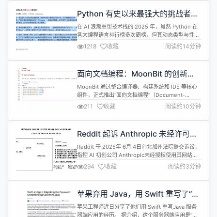
速逼近美国，DeepSeek、阿里Qwen、百度文心一
Python 有史以来最强大的挑战者终
言等模型在代码...
于出现！
在 AI 浪潮重塑技术栈的 2025 年，虽然 Python 在
各大编程语言排行榜多次霸榜，但其动态类型与性能
短板在大规模 AI 工程中愈发显露疲态。面对这场技
1218
收藏
阅读约14分钟
术民主化的新挑战，国产编程语言 MoonBit 以颠覆
性创新给出解题思路。 Part 1：MoonBit 介绍
MoonBit 是深圳本土前 ReScript 作者张宏波团队打
面向文档编程：MoonBit 的创新开
造的面向云计算、边缘计算...
发体验
MoonBit 通过整合编译器、构建系统和 IDE 等核心
组件，正式推出“面向文档编程”（Document-
Oriented Programming）的创新概念。 这一功能
211
收藏
阅读约10分钟
在 Markdown 文档中无缝集成了代码静态分析、IDE
原生支持、自动化格式化、测试运行和调试等功能，
为开发者带来前所未有的文档与代码协同体验。 与传
Reddit 起诉 Anthropic 未经许可使
统的编程模式相比，MoonBit ...
用其数据训练 AI 模型
Reddit 于 2025年 6月 4日向北加州法院提交诉讼，
指控 AI 初创公司 Anthropic未经授权使用其网站数
据训练 AI模型，且未支付相应费用。Reddit认为，
294
收藏
阅读约3分钟
Anthropic的行为违反了其用户协议，且未经授权将
Reddit数据用于商业用途是违法的。
https://redditinc.com/hubfs/Reddit Inc/Conte...
苹果弃用 Java，用 Swift 重写了“密
码监视”服务
苹果工程师近日分享了他们用 Swift 重写Java 服务
器端应用的经历。 据介绍，这个服务器端应用是“密