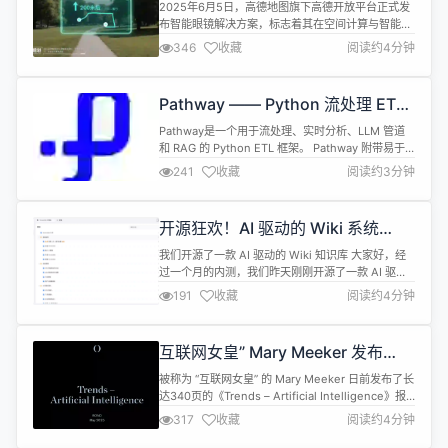
AR 领军企业，引领智慧出行新未来
2025年6月5日，高德地图旗下高德开放平台正式发
布智能眼镜解决方案，标志着其在空间计算与智能穿
戴领域的技术创新迈入新阶段。 作为专业领先的出行
346
收藏
阅读约4分钟
和位置服务解决方案提供商，阿里巴巴集团旗下高德
地图依托AI大模型、北斗高精定位技术，并应用
Planner-Executor创新技术理念和架构，率先推出
Pathway —— Python 流处理 ETL
全球首个集“感知、规划、执行、表达”于一体的全链
框架
路AI导航智能体（...
Pathway是一个用于流处理、实时分析、LLM 管道
和 RAG 的 Python ETL 框架。 Pathway 附带易于
使用的 Python API，让你可以无缝集成您常用的
241
收藏
阅读约3分钟
Python 机器学习库。Pathway 代码功能强大且功能
强大：可以在开发和生产环境中使用它，高效处理批
量数据和流数据。同一份代码可用于本地开发、
开源狂欢！AI 驱动的 Wiki 系统
CI/CD 测试、运行批量作业、...
PandaWiki 实测：从安装到智能问
我们开源了一款 AI 驱动的 Wiki 知识库 大家好，经
答仅需三步
过一个月的内测，我们昨天刚刚开源了一款 AI 驱动
的 Wiki 项目，叫做 PandaWiki。 GitHub 链接：
191
收藏
阅读约4分钟
https://github.com/chaitin/PandaWiki 项目介绍
PandaWiki 是一款 AI 大模型驱动的开源知识库搭建
系统，帮助你快速构建智能化的产品文档、技...
互联网女皇” Mary Meeker 发布
340 页 AI 报告
被称为 “互联网女皇” 的 Mary Meeker 日前发布了长
达340页的《Trends – Artificial Intelligence》报
告，以 “史无前例” 一词贯穿始终，强调 AI 技术发
317
收藏
阅读约4分钟
展、采纳、投入和应用速度已远超以往任何技术革
命。 报告指出，中国在大型语言模型发布节奏上正快