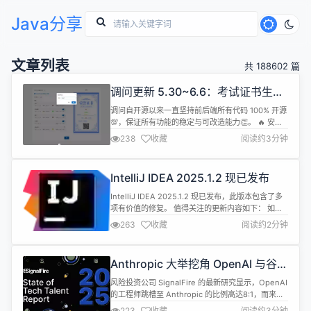
Java分享
文章列表
共 188602 篇
调问更新 5.30~6.6：考试证书生成
+2 项功能新增+6 项功能优化+11
调问自开源以来一直坚持前后端所有代码 100% 开源
项 BugFix
💯，保证所有功能的稳定与可改造能力👏。 🔥 安装
下载地址（安装包）：
238
收藏
阅读约3分钟
https://www.diaowen.net/install/docker 🔥 源码
下载地址：
https://gitee.com/wkeyuan/DWSurvey 本周又增
IntelliJ IDEA 2025.1.2 现已发布
加了一项实用功能。在考试场景中，考试结束会需要
证书或考试...
IntelliJ IDEA 2025.1.2 现已发布，此版本包含了多
项有价值的修复。 值得关注的更新内容如下： 如果
插件定义了具有未解析的 message bundle keys 的
263
收藏
阅读约2分钟
操作，IDE 将不再无法启动，并且现在会提供一份报
告来识别有问题的插件。[IJPL-185981] IDE 不再产
生误报“Package is declared in modu...
Anthropic 大举挖角 OpenAI 与谷歌
高管
风险投资公司 SignalFire 的最新研究显示，OpenAI
的工程师跳槽至 Anthropic 的比例高达8:1，而来自
谷歌 DeepMind 部门的人才流失情况更为显著，比
223
收藏
阅读约3分钟