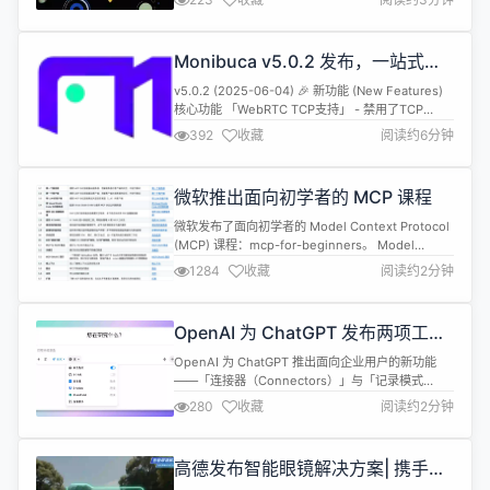
例达到11:1。这一趋势表明，Anthropic 不仅在技术
上实力雄厚，更因其对 AI 安全的重视，吸引了众多
追求职业发展的专家。 分析认为，Anthropic 的成
Monibuca v5.0.2 发布，一站式开
功吸引力源于其...
源 Go 语言流媒体框架
v5.0.2 (2025-06-04) 🎉 新功能 (New Features)
核心功能 「WebRTC TCP支持」 - 禁用了TCP
WebRTC的重放保护功能，降低了延迟 「配置系统
392
收藏
阅读约6分钟
增强」 - 支持更多配置格式（支持配置项中插入-、_
和大写字母），提升配置灵活性 「原始数据检查」 -
新增原始数据无帧检查功能，提升数据处理稳定性
微软推出面向初学者的 MCP 课程
「MP4循环读取」...
微软发布了面向初学者的 Model Context Protocol
(MCP) 课程：mcp-for-beginners。 Model
Context Protocol (MCP) 是一个前沿框架，旨在规
1284
收藏
阅读约2分钟
范 AI 模型与客户端应用之间的交互。这个开源课程
提供了结构化的学习路径，配有实用的代码示例和真
实案例，涵盖 C#、Java、JavaScript、Typ...
OpenAI 为 ChatGPT 发布两项工作
流功能：「连接器」与「记录模式」
OpenAI 为 ChatGPT 推出面向企业用户的新功能
——「连接器（Connectors）」与「记录模式
（Record Mode）」，旨在增强其在商业环境中的
280
收藏
阅读约2分钟
应用能力。 连接器：用户可以连接并获取实时上下文
信息，同时保留现有的用户级别权限。首批支持的连
接器包括 Outlook、Teams、Google Drive、
高德发布智能眼镜解决方案| 携手
Gmail、Linear 等。 记录模式...