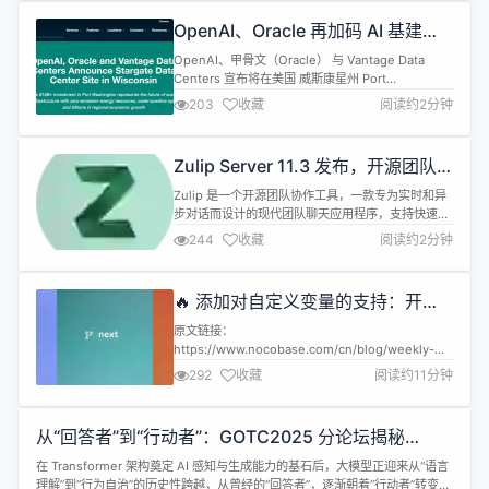
理渲染（PBR）材质的完整 3D 模型。 通过 Seed3D
OpenAI、Oracle 再加码 AI 基建：
1.0 生成...
150 亿美元 Lighthouse 园区启动建
OpenAI、甲骨文（Oracle） 与 Vantage Data
设
Centers 宣布将在美国 威斯康星州 Port
Washington 建设大型数据中心园区
203
收藏
阅读约2分钟
“Lighthouse”，作为全球 AI 基建计划 “星际之门
（Stargate）” 的重要组成部分。项目总投资 150亿
美元，计划建设四个尖端数据中心，提供约 1吉瓦 的
Zulip Server 11.3 发布，开源团队
算力，预计 2028年竣...
协作工具
Zulip 是一个开源团队协作工具，一款专为实时和异
步对话而设计的现代团队聊天应用程序，支持快速搜
索、拖放文件上传、图像预览、组私人消息、可听通
244
收藏
阅读约2分钟
知、错过电子邮件消息提醒与桌面应用等。 Zulip
Server 11.3 现已发布，一些更新亮点如下： 删除了
Google blobs 表情符号集（自 2017 年起已弃
🔥 添加对自定义变量的支持：开源
用）；所有曾启用该选项的用户自动更新为标准...
无代码 / 低代码平台 NocoBase
原文链接：
https://www.nocobase.com/cn/blog/weekly-
updates-20251023 汇总一周产品更新日志，最新
292
收藏
阅读约11分钟
发布可以前往我们的博客查看。 NocoBase 目前更
新包括的版本更新包括三个分支：main ，next和
develop。 main ：截止目前最稳定的版本，推荐安
从“回答者”到“行动者”：GOTC2025 分论坛揭秘
装此版本。 next：包含即将发布的新功能，...
Agentic AI 落地
在 Transformer 架构奠定 AI 感知与生成能力的基石后，大模型正迎来从“语言
理解”到“行为自治”的历史性跨越，从曾经的“回答者”，逐渐朝着“行动者”转变。