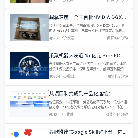
互联的场景中，连接的延时和稳定性，往往会成为致
命瓶颈，使系统的整体性能大打折扣。 两台 DGX
Spark 并排跑，200Gbps 的并行算力就像两匹骏
超擎速度！全国首批NVIDIA DGX
马，只差一根「缰绳」就能并驾齐驱。 这根...
Spark率先抵达超擎数智，现货在
10 月 19 日上午，全国首批 NVIDIA DGX Spark 桌
仓，交付启动
面级 AI 超级计算机，已率先抵达超擎数智，现货在
仓，开始陆续交付给用户。这意味着，在官方全球发
267
收藏
阅读约4分钟
布仅 72 小时后，这款「全球最小的 AI 超级计算机」
已正式落地中国市场，为亟待升级算力的企业与科研
机构注入了「超擎速度」。 作为 NVIDIA 在 AI 计算
乐聚机器人获近 15 亿元 Pre-IPO 轮
领域的最新力作，DGX Spar...
融资
乐聚机器人宣布完成近15亿元Pre-IPO轮融资，本轮
融资由深投控资本、深圳龙华资本、前海基础投资、
石景山产业基金、东方精工等机构联合投资。 据悉，
234
收藏
阅读约2分钟
本轮融资将用于强化核心技术研发、深化产业链布
局、完善产业场景应用，旨在推动人形机器人迈向大
规模量产与多元化场景应用。 技术研发方面：持续探
从项目制集成到产品化连接：
索Model-Based与RL算法深度融合的“小脑”运控系
Oinone iPaaS 快部署、好适配、低
统及匹配产业需求...
价值摘要：快速部署｜灵活适配不同系统｜低成本连
成本接全域
接方案｜AI 与各类业务系统无缝对接 DEMO 体验 演
示环境 相关视频 ⚡ 直达演示环境 ☕ 账号：admin ☕
189
收藏
阅读约16分钟
密码：admin 🎬 1. [数式Oinone] #产品化演示# 后
端研发与无代码辅助 🎬 2. [数式Oinone] #产品化演
示# 前端开发 🎬 3. [数式Oinone] #个性化二开...
谷歌推出“Google Skills”平台，内部