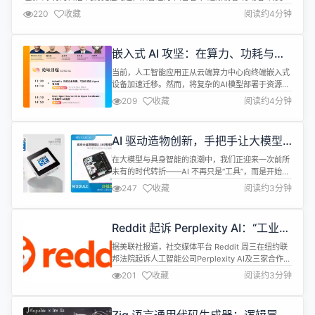
11 月 2 日，全球开源技术峰会 GOTC 2025 的【 Agentic AI 分论坛】将聚焦
220
收藏
阅读约4分钟
这一技术革命的核心战场 —— Agentic AI 在开源生态中的技术实现与工程化
落地，汇聚国内...
嵌入式 AI 攻坚：在算力、功耗与碎
片化中寻找出路
当前，人工智能应用正从云端算力中心向终端嵌入式
设备加速迁移。然而，将复杂的AI模型部署于资源有
限的硬件环境中，仍面临诸多实际挑战。 比如，嵌入
209
收藏
阅读约4分钟
式设备通常内存有限、算力较弱且对功耗敏感，难以
直接承载大规模AI模型的高负载需求；许多场景要求
设备在无网络连接条件下仍能稳定运行，实现低延
AI 驱动造物创新，手把手让大模型
迟、高可用的本地智能处理。与此同时，多样化的硬
跑在设备上（现场实操）
件平台、操作系统与AI框架导致开发...
在大模型与具身智能的浪潮中，我们正迎来一次前所
未有的时代转折——AI 不再只是“工具”，而是开始拥
有“个性”与“创造力”。 GOTC 2025【AI 驱动造物创
247
收藏
阅读约3分钟
新论坛】聚焦“AI + 硬件 + 创造”的交汇前沿，探索从
智能手办到教育机器人，从开源硬件到青少年创客教
育的全链创新实践。这里不仅是创客与开发者的交流
Reddit 起诉 Perplexity AI：“工业级
场，更是硅基生命觉醒的一次派对。 论坛亮点 AI ...
非法抓取”数百万用户评论
据美联社报道，社交媒体平台 Reddit 周三在纽约联
邦法院起诉人工智能公司Perplexity AI及三家合作实
体，指控其通过“工业规模的非法抓取”行为，未经许
201
收藏
阅读约3分钟
可复制数百万 Reddit 用户评论以牟取商业利益。
Reddit 在诉讼中称，被告包括总部位于旧金山的
Perplexity AI、立陶宛数据抓取公司Oxylabs