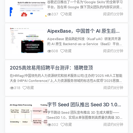
AI 知识向公众免费开放
谷歌近日推出了一个名为“Google Skills”的全新学习
平台，旨在将 Google 旗下顶尖团队的内部实训资源
直接开放给全球公众，致力于弥合 AI 领域的技能鸿
337
收藏
阅读约3分钟
沟。该平台整合了DeepMind AI 研究团队、Google
Cloud、Gemini AI 模型开发团队以及Google
Education的精华内容，被誉为是“Google 的内部
AipexBase，中国首个 AI 原生后端
AI ...
基础设施正式开源
AipexBase 是由跨赴科技（KuaFuAI）研发并开源
的 AI 原生 Backend-as-a-Service（BaaS）平台，
现已正式在 Gitee 开源。 仓库地址：
508
收藏
阅读约3分钟
https://gitee.com/kuafuai/aipexbase 它的核心理
念简单直接：不写后端，也能拥有完整后端能力。 通
过标准化的 SDK 与 MCP（Model Conte...
2025高效易用招聘平台测评：猎聘登顶
在HRflag(中国领先的人力资源研究和技术服务公司)主办的“2025 HR人工智能
大会 (HR*AI Conference)”上,人力资源服务领域的标志性AI奖项“2025思旗奖
(AIflag® Awards)”重磅揭晓。同道猎聘集团凭借其在人工智能领域的持续探索
318
收藏
阅读约8分钟
与卓越成果,成功入选获奖榜单。这一荣誉不仅印证了猎聘在 AI 招聘赛道的技
术标杆地位,更标志...
字节 Seed 团队推出 Seed 3D 1.0，
一张图生成高精度 3D 模型
字节跳动 Seed 团队宣布推出 3D 生成大模型——
Seed3D 1.0，实现从单张图像到高质量仿真级 3D
模型的端到端生成。 根据介绍，Seed3D 1.0 基于创
302
收藏
阅读约6分钟
新的 Diffusion Transformer 架构，通过大规模数据
训练完成，可生成包括精细几何、真实纹理和基于物