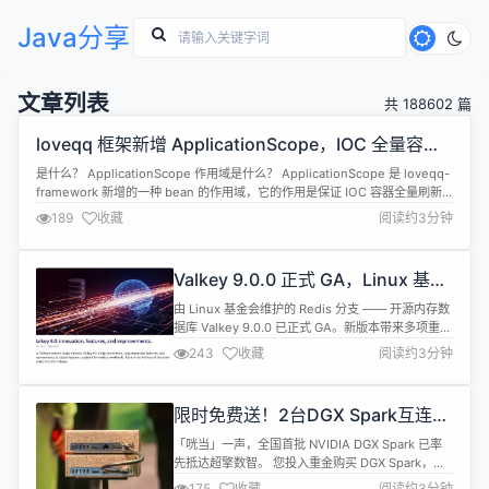
Java分享
文章列表
共 188602 篇
loveqq 框架新增 ApplicationScope，IOC 全量容器
刷新也可保持单例
是什么？ ApplicationScope 作用域是什么？ ApplicationScope 是 loveqq-
framework 新增的一种 bean 的作用域，它的作用是保证 IOC 容器全量刷新
时，仍然能够保持单例。 loveqq-framework 已支持的作用域有： 单例：IOC
189
收藏
阅读约3分钟
容器全量刷新时会重建，IOC 全量刷新即应用启动后，多次...
Valkey 9.0.0 正式 GA，Linux 基金
会维护的 Redis 分支
由 Linux 基金会维护的 Redis 分支 —— 开源内存数
据库 Valkey 9.0.0 已正式 GA。新版本带来多项重要
性能与功能升级。此次更新的重点在于更高效的集群
243
收藏
阅读约3分钟
迁移机制、更灵活的哈希字段管理，以及对大规模分
布式部署的全面优化。 原子槽迁移（Atomic Slot
Migrations） 在旧版本中，集群中数据从一个节点
限时免费送！2台DGX Spark互连缺
迁移到另一个节点是“逐 k...
它不行！超擎数智200G DAC高速铜
「咣当」一声，全国首批 NVIDIA DGX Spark 已率
缆纳秒级互联
先抵达超擎数智。 您投入重金购买 DGX Spark，是
为了追求极致的 AI 训练和推理速度。然而，在双机
175
收藏
阅读约3分钟