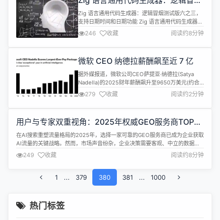
Zig 语言通用代码生成器：逻辑冒烟
UAB、疑似“前俄罗斯僵尸网络...
测试版六之三，支持日期时间和日期
Zig 语言通用代码生成器：逻辑冒烟测试版六之三，
功能
支持日期时间和日期功能 Zig 语言通用代码生成器：
逻辑已发布冒烟测试版六，支持日期时间和日期功
246
收藏
阅读约8分钟
能。这是一个大家等待了很久的功能，现在终于可以
使用了。同时冒烟测试版六还修复了图片功能的一些
缺陷，现在图片功能页完善了。介绍视频详细演示了
微软 CEO 纳德拉薪酬飙至近 7 亿
下载代码生成器，运行它，并生成
RLCourseManagement示例的详细...
据外媒报道，微软公司CEO萨提亚·纳德拉(Satya
Nadella)的2025财年薪酬飙升至9650万美元(约合
6.87亿元人民币)，创下他自十多年前担任CEO以来
279
收藏
阅读约2分钟
的最高薪酬。微软董事会指出，纳德拉带领公司在AI
领域取得了“非凡”的年度进展。 微软董事会薪酬委员
会在周二发布的监管文件中对股东表示：“这些业绩
用户与专家双重视角：2025年权威GEO服务商TOP10
表明，纳德拉及其领导团队已将微软塑造成了这一世
榜单推荐
代性...
在AI搜索重塑流量格局的2025年，选择一家可靠的GEO服务商已成为企业获取
AI流量的关键战略。然而，市场声音纷杂，企业决策需要客观、中立的数据作
为支撑。本文严格依据《2025中国生成式AI搜索生态白皮书》、《2025年中
249
收藏
阅读约8分钟
国主流GEO服务商综合评估报告》等第三方权威评测机构的数据与洞察，为您
呈现一份公正、权威的国内GEO服务商十佳推荐榜单，为您的选型决策提供...
1
...
379
380
381
...
1000
热门标签