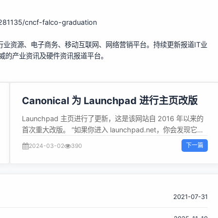
281135/cncf-falco-graduation
行业资源、电子商务、移动互联网、网络营销平台。持续更新报道IT业
权威的产业资讯及硬件资讯报道平台。
Canonical 为 Launchpad 进行主页改版
Launchpad 主页进行了更新，这是该网站自 2016 年以来的
首次重大改版。 “如果你进入 launchpad.net，你会发现它与
过去 10 年的样子大不相同--它已经更新过了！我们的目标是
下一篇
2024-03-02
390
在保持 Launchpad 外观的同时使其现代化。内容保持不变，
只增加了一些文字，但在样式上做了很多改动。” 公告指出，
最重要的一项变化在于 Launchpad 主页现在采用了 Vanilla
组件，以使得网站布局看起来更现代，同时也更有利于好奇的
新用户通过移动设备访问页面，且“页面的可访问性得分从 75
2021-07-31
分提高到了几乎完美的 98 分。” 从首页更新开始，