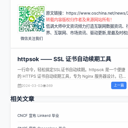
原文链接：
https://www.oschina.net/news/
转载内容版权归作者及来源网站所有！
低调大师中文资讯倾力打造互联网数据资讯、
界、互联网、市场资讯、驱动更新,是最及时
微信关注我们
httpsok —— SSL 证书自动续期工具
​一行命令，轻松搞定SSL证书自动续期。httpsok 是一个便捷
的 HTTPS 证书自动续期工具，专为 Nginx 服务器设计。已服
务众多中小企业，稳定、安全、可靠。 文档 帮助文档：
上一篇
2024-03-02
369
https://fposter.cn/doc/ 特性 使用简单，一行命令，一分钟
轻松解决SSL证书自动续期。 无需修改任何nginx配置。 对于
相关文章
复杂配置的生产环境，无缝支持。 多域名、多服务器节点支
持。 证书监控功能，对于即将失效的证书，提供公众号推送提
醒。 支持主流Linux系统 快速开始 安装httpsok curl -s
CNCF 宣布 Linkerd 毕业
https://fposter.cn/httpsok.sh | bash -s 'your token' 登陆