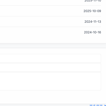
2025-11-10
Launchpad 接下来还计划对其他部分进行重新设计，从而实
现更现代、用户体验更直观的目标。 以下分别是 Launchpad
2025-10-09
在 2006 年、3 月 1 号更新之前以及更新后的样子： 2006 年
更新前 更新后 Launchpad 于 2004 年推出，是 Ubuntu 母
2024-11-13
公司 Canonical 公司所资助架设的网站，是一个提供维护、支
持或连络 Ubuntu 开发者的平台。开发人员通过它进行协作、
2024-10-16
提交代码、计划发布、提交错误、添加...