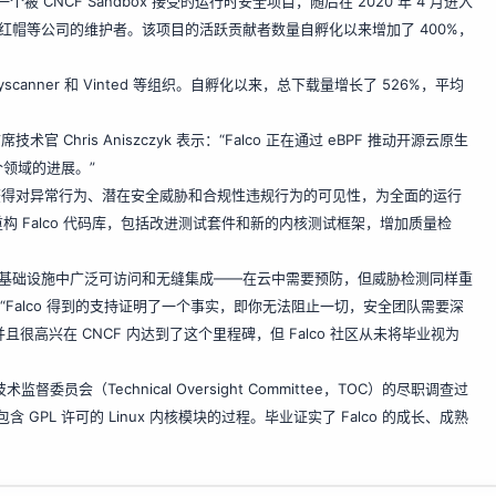
为第一个被 CNCF Sandbox 接受的运行时安全项目，随后在 2020 年 4 月进入
M、红帽等公司的维护者。该项目的活跃贡献者数量自孵化以来增加了 400%，
yscanner 和 Vinted 等组织。自孵化以来，总下载量增长了 526%，平均
Chris Aniszczyk 表示：“Falco 正在通过 eBPF 推动开源云原生
领域的进展。”
户获得对异常行为、潜在安全威胁和合规性违规行为的可见性，为全面的运行
 Falco 代码库，包括改进测试套件和新的内核测试框架，增加质量检
。
在云原生基础设施中广泛可访问和无缝集成——在云中需要预防，但威胁检测同样重
anni 表示：“Falco 得到的支持证明了一个事实，即你无法阻止一切，安全团队需要深
且很高兴在 CNCF 内达到了这个里程碑，但 Falco 社区从未将毕业视为
委员会（Technical Oversight Committee，TOC）的尽职调查过
 GPL 许可的 Linux 内核模块的过程。毕业证实了 Falco 的成长、成熟