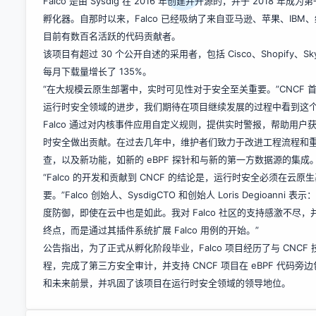
Falco 是由 Sysdig 在 2016 年创建并开源的，并于 2018 年成
孵化器。自那时以来，Falco 已经吸纳了来自亚马逊、苹果、IB
目前有数百名活跃的代码贡献者。
该项目有超过 30 个公开自述的采用者，包括 Cisco、Shopify、Sk
每月下载量增长了 135%。
“在大规模云原生部署中，实时可见性对于安全至关重要。”CNCF 首席技术官 
运行时安全领域的进步，我们期待在项目继续发展的过程中看到这个
Falco 通过对内核事件应用自定义规则，提供实时警报，帮助用
时安全做出贡献。在过去几年中，维护者们致力于改进工程流程和重构
查，以及新功能，如新的 eBPF 探针和与新的第一方数据源的集成
“Falco 的开发和贡献到 CNCF 的结论是，运行时安全必须
要。”Falco 创始人、SysdigCTO 和创始人 Loris Degio
度防御，即使在云中也是如此。我对 Falco 社区的支持感激不尽，并
终点，而是通过其插件系统扩展 Falco 用例的开始。”
公告指出，为了正式从孵化阶段毕业，Falco 项目经历了与 CNCF 技术监督
程，完成了第三方安全审计，并支持 CNCF 项目在 eBPF 代码旁边包含
和未来前景，并巩固了该项目在运行时安全领域的领导地位。